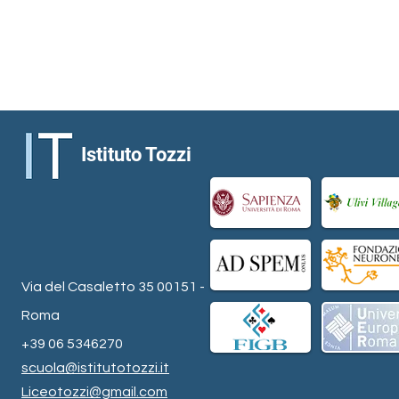
Istituto Tozzi
Via del Casaletto 35 00151 -
Roma
+39 06 5346270
scuola@istitutotozzi.it
Liceotozzi@gmail.com